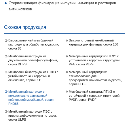
Стерилизующая фильтрация инфузии, инъекции и растворов
антибиотиков
Схожая продукция
Высокопоточный мембранный
Высокопоточный мембранный
картридж для обработки жидкости,
картридж для фильтра, серия 130
серия 83
Мембранный картридж из
Мембранный картридж из ПТФЭ с
двухлойного полиэфирсульфона,
устойчивой к коррозии структурой
серия DHPS
PFA, серия PLPF
Мембранный картридж из ПТФЭ с
Мембранный картридж их
устойчивостью к коррозии и
стекловолокна для
окислению, серии PLPT
предварительной очистки жидкости,
серия PLGF
Мембранный картридж с
Мембранный картридж ПТФЭ с
положительно заряженной
устойчивой к коррозии структурой
нейлоновой мембраной, серия
PVDF, серия PVDF
PND66
Мембранный картридж ПЭС с
низким диффузионным потоком,
серия ULPS