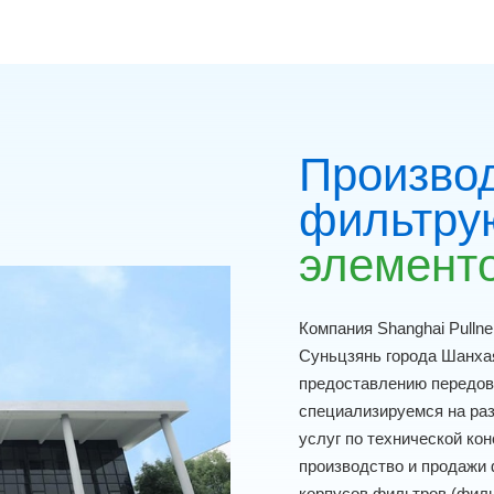
Произво
фильтру
элемент
Компания Shanghai Pullner
Суньцзянь города Шанха
предоставлению передов
специализируемся на ра
услуг по технической кон
производство и продажи
корпусов фильтров (фил