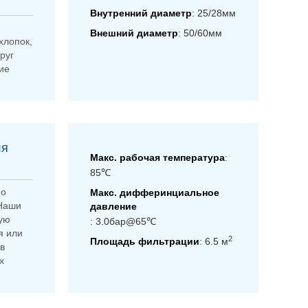
Внутренний диаметр
: 25/28мм
Внешний диаметр
: 50/60мм
хлопок,
руг
ие
ля
Макс. рабочая температура
:
85℃
но
Макс. дифферинциальное
 Наши
давление
ую
: 3.0бар@65℃
я или
2
Площадь фильтрации
: 6.5 м
в
х