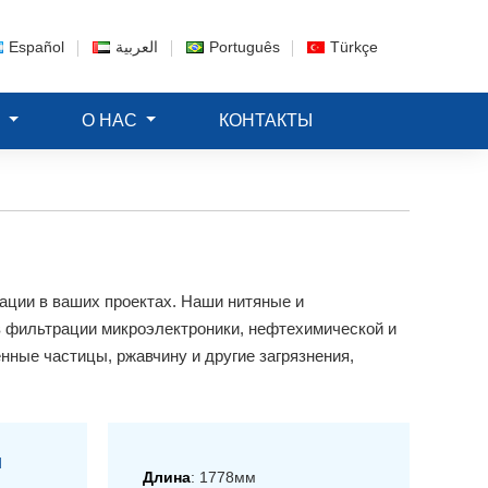
Español
العربية
Português
Türkçe
Е
О НАС
КОНТАКТЫ
ции в ваших проектах. Наши нитяные и
 фильтрации микроэлектроники, нефтехимической и
ые частицы, ржавчину и другие загрязнения,
и
Длина
: 1778мм