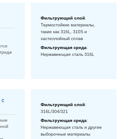
Фильтрующий слой
:
Термостойкие материалы,
такие как 316L, 310S и
хастеллойный сплав
ются
Фильтрующая среда
:
ртридж
Нержавеющая сталь 316L
 с
Фильтрующий слой
:
316L/304/321
чным
Фильтрующая среда
:
нной
Нержавеющая сталь и другие
выборочные материалы
ую