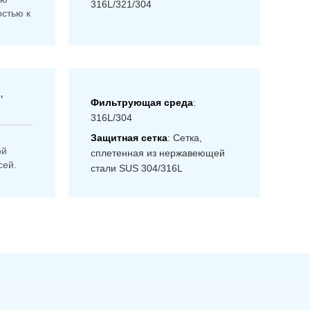
316L/321/304
остью к
,
Фильтрующая среда
:
316L/304
Защитная сетка
: Сетка,
ой
сплетенная из нержавеющей
сей.
стали SUS 304/316L