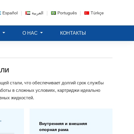
Español
العربية
Português
Türkçe
Е
О НАС
КОНТАКТЫ
али
ей стали, что обеспечивает долгий срок службы
боты в сложных условиях, картриджи идеально
вных жидкостей.
,
Внутренняя и внешняя
опорная рама